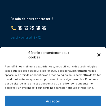
Besoin de nous contacter ?
05 53 29 68 95
Lundi - Vendredi, 9 - 12h
Gérer le consentement aux
ADRESSE
cookies
Le Bourg,
Pour offrir les meilleures expériences, nous utilisons des technologies
24620 Tamniès
telles que les cookies pour stocker et/ou accéder aux informations des
France
appareils. Le fait de consentir à ces technologies nous permettra de traiter
des données telles que le comportement de navigation ou les ID uniques
sur ce site. Le fait de ne pas consentir ou de retirer son consentement
Politique de cookies
peut avoir un effet négatif sur certaines caractéristiques et fonctions.
Accepter