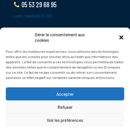
05 53 29 68 95
Lundi - Vendredi, 9 - 12h
Gérer le consentement aux
ADRESSE
cookies
Le Bourg,
Pour offrir les meilleures expériences, nous utilisons des technologies
24620 Tamniès
telles que les cookies pour stocker et/ou accéder aux informations des
France
appareils. Le fait de consentir à ces technologies nous permettra de traiter
des données telles que le comportement de navigation ou les ID uniques
sur ce site. Le fait de ne pas consentir ou de retirer son consentement
Politique de cookies
peut avoir un effet négatif sur certaines caractéristiques et fonctions.
Accepter
Refuser
© 2025 Tamnies.fr
Voir les préférences