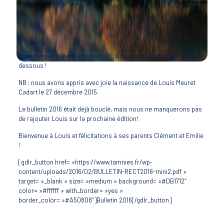
Retrouvez le bulletin municipal 2016, en cliquant sur le bouton ci-
dessous !
NB : nous avons appris avec joie la naissance de Louis Meuret
Cadart le 27 décembre 2015.
Le bulletin 2016 était déjà bouclé, mais nous ne manquerons pas
de rajouter Louis sur la prochaine édition!
Bienvenue à Louis et félicitations à ses parents Clément et Emilie
!
[gdlr_button href= »https://www.tamnies.fr/wp-
content/uploads/2016/02/BULLETIN-RECT2016-mini2.pdf »
target= »_blank » size= »medium » background= »#DB1712″
color= »#ffffff » with_border= »yes »
border_color= »#A50808″]Bulletin 2016[/gdlr_button]