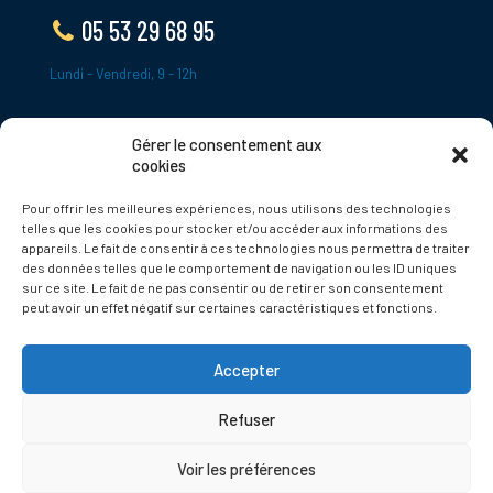
05 53 29 68 95
Lundi - Vendredi, 9 - 12h
Gérer le consentement aux
ADRESSE
cookies
Le Bourg,
Pour offrir les meilleures expériences, nous utilisons des technologies
24620 Tamniès
telles que les cookies pour stocker et/ou accéder aux informations des
France
appareils. Le fait de consentir à ces technologies nous permettra de traiter
des données telles que le comportement de navigation ou les ID uniques
sur ce site. Le fait de ne pas consentir ou de retirer son consentement
Politique de cookies
peut avoir un effet négatif sur certaines caractéristiques et fonctions.
Accepter
Refuser
© 2025 Tamnies.fr
Voir les préférences