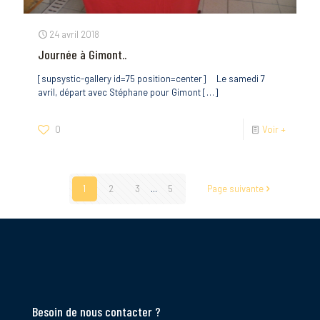
24 avril 2018
Journée à Gimont..
[supsystic-gallery id=75 position=center] Le samedi 7
avril, départ avec Stéphane pour Gimont
[…]
0
Voir +
1
2
3
...
5
Page suivante
Besoin de nous contacter ?