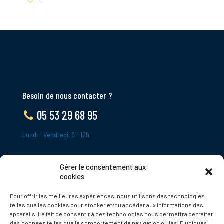
Besoin de nous contacter ?
05 53 29 68 95
Lundi - Vendredi, 9 - 12h
Gérer le consentement aux
ADRESSE
cookies
Le Bourg,
Pour offrir les meilleures expériences, nous utilisons des technologies
24620 Tamniès
telles que les cookies pour stocker et/ou accéder aux informations des
France
appareils. Le fait de consentir à ces technologies nous permettra de traiter
des données telles que le comportement de navigation ou les ID uniques