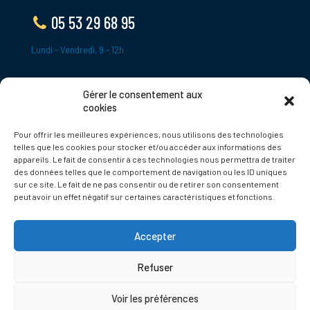
05 53 29 68 95
Lundi - Vendredi, 9 - 12h
Gérer le consentement aux
ADRESSE
cookies
Le Bourg,
Pour offrir les meilleures expériences, nous utilisons des technologies
24620 Tamniès
telles que les cookies pour stocker et/ou accéder aux informations des
France
appareils. Le fait de consentir à ces technologies nous permettra de traiter
des données telles que le comportement de navigation ou les ID uniques
sur ce site. Le fait de ne pas consentir ou de retirer son consentement
Politique de cookies
peut avoir un effet négatif sur certaines caractéristiques et fonctions.
Accepter
Refuser
© 2025 Tamnies.fr
Voir les préférences