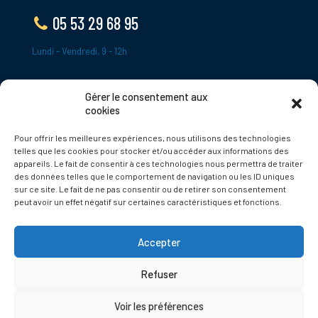
05 53 29 68 95
Lundi - Vendredi, 9 - 12h
Gérer le consentement aux
ADRESSE
cookies
Le Bourg,
Pour offrir les meilleures expériences, nous utilisons des technologies
24620 Tamniès
telles que les cookies pour stocker et/ou accéder aux informations des
France
appareils. Le fait de consentir à ces technologies nous permettra de traiter
des données telles que le comportement de navigation ou les ID uniques
sur ce site. Le fait de ne pas consentir ou de retirer son consentement
Politique de cookies
peut avoir un effet négatif sur certaines caractéristiques et fonctions.
Accepter
Refuser
© 2025 Tamnies.fr
Voir les préférences