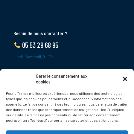
Besoin de nous contacter ?
05 53 29 68 95
Lundi - Vendredi, 9 - 12h
Gérer le consentement aux
ADRESSE
cookies
Le Bourg,
Pour offrir les meilleures expériences, nous utilisons des technologies
24620 Tamniès
telles que les cookies pour stocker et/ou accéder aux informations des
France
appareils. Le fait de consentir à ces technologies nous permettra de traiter
des données telles que le comportement de navigation ou les ID uniques
sur ce site. Le fait de ne pas consentir ou de retirer son consentement
Politique de cookies
peut avoir un effet négatif sur certaines caractéristiques et fonctions.