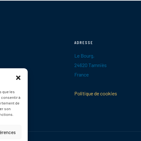
ADRESSE
Le Bourg,
24620 Tamniès
France
s que les
Politique de cookies
 consentir à
ortement de
rer son
nctions.
férences