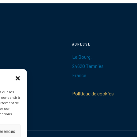
ADRESSE
Le Bourg,
24620 Tamniès
France
s que les
Politique de cookies
 consentir à
ortement de
rer son
nctions.
férences