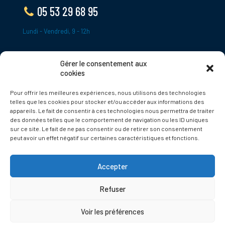
05 53 29 68 95
Lundi - Vendredi, 9 - 12h
Gérer le consentement aux
ADRESSE
cookies
Le Bourg,
Pour offrir les meilleures expériences, nous utilisons des technologies
24620 Tamniès
telles que les cookies pour stocker et/ou accéder aux informations des
France
appareils. Le fait de consentir à ces technologies nous permettra de traiter
des données telles que le comportement de navigation ou les ID uniques
sur ce site. Le fait de ne pas consentir ou de retirer son consentement
Politique de cookies
peut avoir un effet négatif sur certaines caractéristiques et fonctions.
Accepter
Refuser
© 2025 Tamnies.fr
Voir les préférences