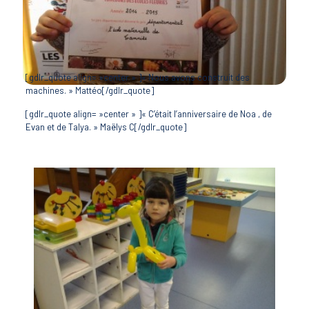
[gdlr_quote align= »center » ]« Nous avons construit des
machines. » Mattéo[/gdlr_quote]
[gdlr_quote align= »center » ]« C’était l’anniversaire de Noa , de
Evan et de Talya. » Maëlys C[/gdlr_quote]