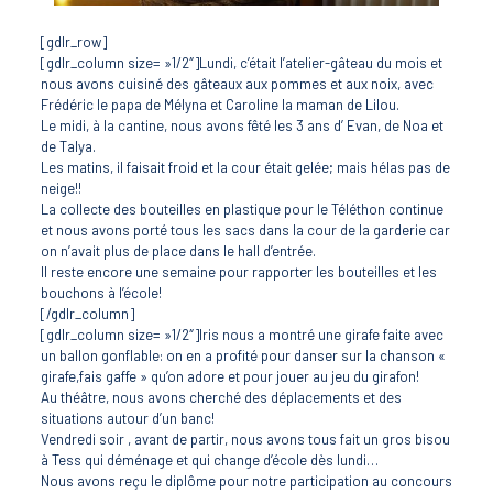
[gdlr_row]
[gdlr_column size= »1/2″]Lundi, c’était l’atelier-gâteau du mois et
nous avons cuisiné des gâteaux aux pommes et aux noix, avec
Frédéric le papa de Mélyna et Caroline la maman de Lilou.
Le midi, à la cantine, nous avons fêté les 3 ans d’ Evan, de Noa et
de Talya.
Les matins, il faisait froid et la cour était gelée; mais hélas pas de
neige!!
La collecte des bouteilles en plastique pour le Téléthon continue
et nous avons porté tous les sacs dans la cour de la garderie car
on n’avait plus de place dans le hall d’entrée.
Il reste encore une semaine pour rapporter les bouteilles et les
bouchons à l’école!
[/gdlr_column]
[gdlr_column size= »1/2″]Iris nous a montré une girafe faite avec
un ballon gonflable: on en a profité pour danser sur la chanson «
girafe,fais gaffe » qu’on adore et pour jouer au jeu du girafon!
Au théâtre, nous avons cherché des déplacements et des
situations autour d’un banc!
Vendredi soir , avant de partir, nous avons tous fait un gros bisou
à Tess qui déménage et qui change d’école dès lundi…
Nous avons reçu le diplôme pour notre participation au concours