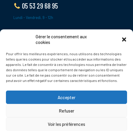
05 53 29 68 95
Lundi - Vendredi, 9 - 12h
Gérer le consentement aux
ADRESSE
cookies
Le Bourg,
Pour offrir les meilleures expériences, nous utilisons des technologies
24620 Tamniès
telles que les cookies pour stocker et/ou accéder aux informations des
France
appareils. Le fait de consentir à ces technologies nous permettra de traiter
des données telles que le comportement de navigation ou les ID uniques
sur ce site. Le fait de ne pas consentir ou de retirer son consentement
Politique de cookies
peut avoir un effet négatif sur certaines caractéristiques et fonctions.
Accepter
Refuser
© 2025 Tamnies.fr
Voir les préférences