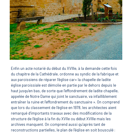
Enfin un acte notarié du début du XVIIIe, à la demande cette fois
du chapitre de la Cathédrale, ordonne au syndic de la fabrique et
aux paroissiens de réparer l’église car« la chapelle de ladite
église paroissiale est démolie en partie par le dehors depuis le
haut jusqu’en bas, de sorte que l’effondrement de ladite chapelle,
appelée de Notre Dame qui joint le sanctuaire, va infailliblement
entraîner la ruine et l’effondrement du sanctuaire ». On comprend
que lors du classement de l’église en 1978, les architectes aient
remarqué d’importants travaux avec des modifications de la
structure de l’église à la fin du XVIIe ou début XVIIIe mais les
archives manquent. On comprend aussi qu’après tant de
reconstructions partielles, le plan de l’église en soit bousculé :