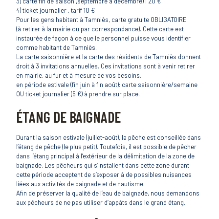
3) carte fin de saison (septembre à décembre) : 20 €
4) ticket journalier , tarif 10 €
Pour les gens habitant à Tamniès, carte gratuite OBLIGATOIRE
(à retirer à la mairie ou par correspondance). Cette carte est
instaurée de façon à ce que le personnel puisse vous identifier
comme habitant de Tamniès.
La carte saisonnière et la carte des résidents de Tamniès donnent
droit à 3 invitations annuelles. Ces invitations sont à venir retirer
en mairie, au fur et à mesure de vos besoins.
en période estivale (fin juin à fin août): carte saisonnière/semaine
OU ticket journalier (5 €) à prendre sur place.
ÉTANG DE BAIGNADE
Durant la saison estivale (juillet-août), la pêche est conseillée dans
l’étang de pêche (le plus petit). Toutefois, il est possible de pêcher
dans l’étang principal à l’extérieur de la délimitation de la zone de
baignade. Les pêcheurs qui s’installent dans cette zone durant
cette période acceptent de s’exposer à de possibles nuisances
liées aux activités de baignade et de nautisme.
Afin de préserver la qualité de l’eau de baignade, nous demandons
aux pêcheurs de ne pas utiliser d’appâts dans le grand étang.