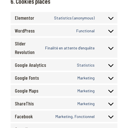
6. Cookies placés
Elementor
Statistics (anonymous)
Consent
to
WordPress
service
Functional
Consent
elementor
to
Slider
service
Finalité en attente d’enquête
wordpress
Consent
Revolution
to
service
Google Analytics
Statistics
slider-
Consent
revolution
to
Google Fonts
service
Marketing
Consent
google-
to
analytics
Google Maps
service
Marketing
Consent
google-
to
fonts
ShareThis
service
Marketing
Consent
google-
to
maps
Facebook
service
Marketing, Fonctionnel
Consent
sharethis
to