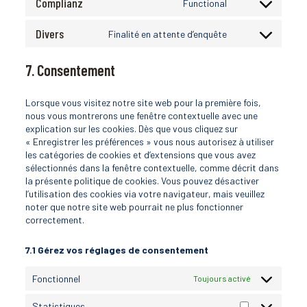
Complianz
service
Functional
Consent
facebook
to
Divers
service
Finalité en attente d’enquête
Consent
complianz
to
service
7. Consentement
divers
Lorsque vous visitez notre site web pour la première fois,
nous vous montrerons une fenêtre contextuelle avec une
explication sur les cookies. Dès que vous cliquez sur
« Enregistrer les préférences » vous nous autorisez à utiliser
les catégories de cookies et d’extensions que vous avez
sélectionnés dans la fenêtre contextuelle, comme décrit dans
la présente politique de cookies. Vous pouvez désactiver
l’utilisation des cookies via votre navigateur, mais veuillez
noter que notre site web pourrait ne plus fonctionner
correctement.
7.1 Gérez vos réglages de consentement
Fonctionnel
Toujours activé
Statistiques