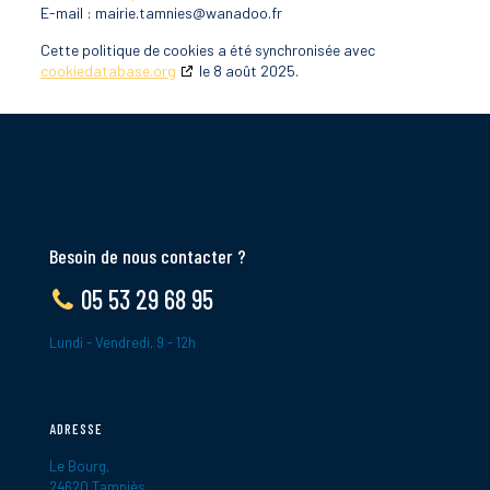
E-mail :
mairie.tamnies@
wanadoo.fr
Cette politique de cookies a été synchronisée avec
cookiedatabase.org
le 8 août 2025.
Besoin de nous contacter ?
05 53 29 68 95
Lundi - Vendredi, 9 - 12h
ADRESSE
Le Bourg,
24620 Tamniès