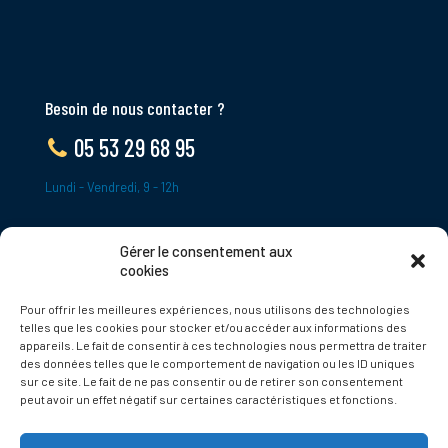
Besoin de nous contacter ?
05 53 29 68 95
Lundi - Vendredi, 9 - 12h
Gérer le consentement aux
ADRESSE
cookies
Le Bourg,
Pour offrir les meilleures expériences, nous utilisons des technologies
24620 Tamniès
telles que les cookies pour stocker et/ou accéder aux informations des
France
appareils. Le fait de consentir à ces technologies nous permettra de traiter
des données telles que le comportement de navigation ou les ID uniques
sur ce site. Le fait de ne pas consentir ou de retirer son consentement
Politique de cookies
peut avoir un effet négatif sur certaines caractéristiques et fonctions.