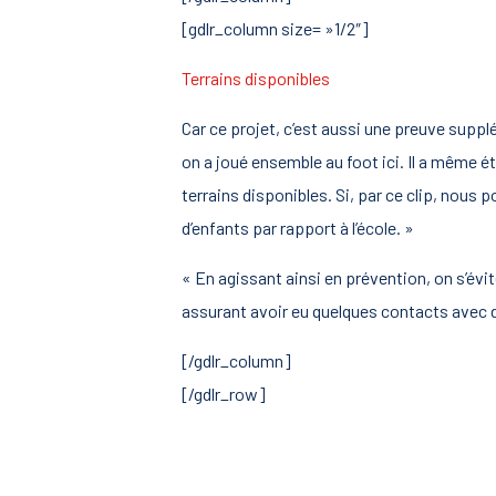
[gdlr_column size= »1/2″]
Terrains disponibles
Car ce projet, c’est aussi une preuve supplé
on a joué ensemble au foot ici. Il a même ét
terrains disponibles. Si, par ce clip, nous p
d’enfants par rapport à l’école. »
« En agissant ainsi en prévention, on s’évi
assurant avoir eu quelques contacts avec d
[/gdlr_column]
[/gdlr_row]