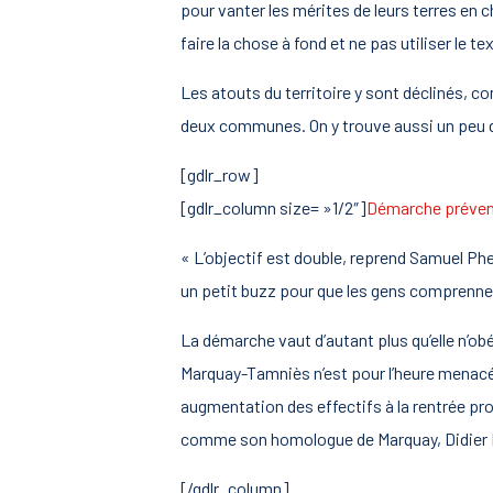
pour vanter les mérites de leurs terres en c
faire la chose à fond et ne pas utiliser le t
Les atouts du territoire y sont déclinés, co
deux communes. On y trouve aussi un peu d
[gdlr_row]
[gdlr_column size= »1/2″]
Démarche préven
« L’objectif est double, reprend Samuel Phe
un petit buzz pour que les gens comprennent q
La démarche vaut d’autant plus qu’elle n’
Marquay-Tamniès n’est pour l’heure menacée
augmentation des effectifs à la rentrée pro
comme son homologue de Marquay, Didier D
[/gdlr_column]