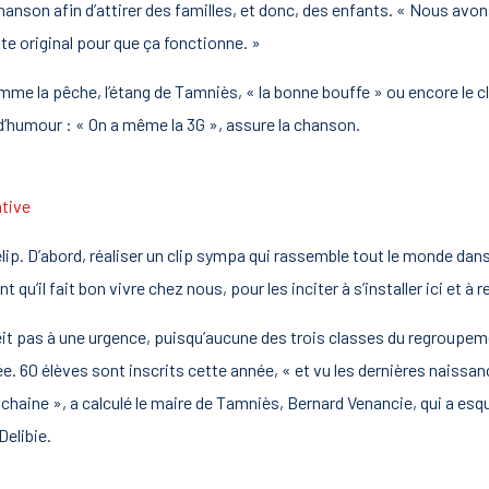
hanson afin d’attirer des familles, et donc, des enfants. « Nous avons 
exte original pour que ça fonctionne. »
mme la pêche, l’étang de Tamniès, « la bonne bouffe » ou encore le cl
’humour : « On a même la 3G », assure la chanson.
tive
lip. D’abord, réaliser un clip sympa qui rassemble tout le monde dan
u’il fait bon vivre chez nous, pour les inciter à s’installer ici et à 
obéit pas à une urgence, puisqu’aucune des trois classes du regroup
. 60 élèves sont inscrits cette année, « et vu les dernières naissa
chaine », a calculé le maire de Tamniès, Bernard Venancie, qui a esq
elibie.