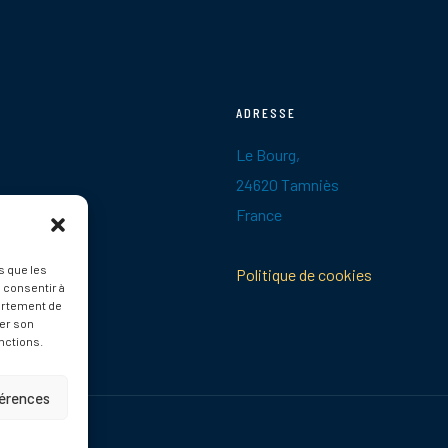
ADRESSE
Le Bourg,
24620 Tamniès
France
s que les
Politique de cookies
 consentir à
ortement de
rer son
nctions.
férences