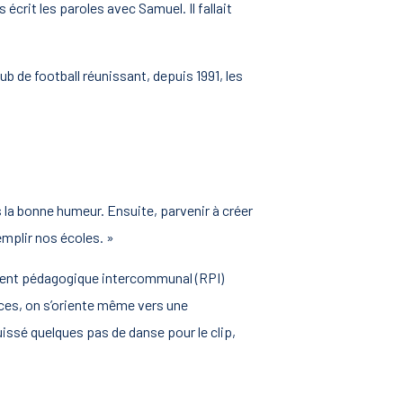
écrit les paroles avec Samuel. Il fallait
ub de football réunissant, depuis 1991, les
s la bonne humeur. Ensuite, parvenir à créer
remplir nos écoles. »
ement pédagogique intercommunal (RPI)
nces, on s’oriente même vers une
uissé quelques pas de danse pour le clip,