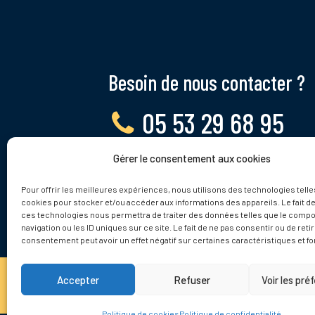
Besoin de nous contacter ?
05 53 29 68 95
Gérer le consentement aux cookies
Lundi - Vendredi, 9 - 12h
Pour offrir les meilleures expériences, nous utilisons des technologies telle
cookies pour stocker et/ou accéder aux informations des appareils. Le fait de
ces technologies nous permettra de traiter des données telles que le comp
navigation ou les ID uniques sur ce site. Le fait de ne pas consentir ou de reti
consentement peut avoir un effet négatif sur certaines caractéristiques et fo
Accepter
Refuser
Voir les pré
© 2025 Tamnies.fr
Politique de cookies
Politique de confidentialité