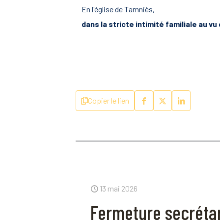
En l'église de Tamniès,
dans la stricte intimité familiale au 
Copier le lien
13 mai 2026
Fermeture secrétar