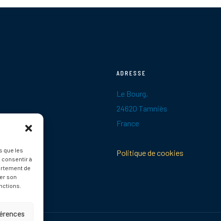
ADRESSE
Le Bourg,
24620 Tamniès
France
s que les
Politique de cookies
 consentir à
ortement de
rer son
nctions.
férences