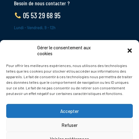
Besoin de nous contacter ?
05 53 29 68 95
Lundi - Vendredi, 9 - 12h
Gérer le consentement aux
ADRESSE
cookies
Le Bourg,
Pour offrir les meilleures expériences, nous utilisons des technologies
24620 Tamniès
telles que les cookies pour stocker et/ou accéder aux informations des
France
appareils. Le fait de consentir à ces technologies nous permettra de traiter
des données telles que le comportement de navigation ou les ID uniques
sur ce site. Le fait de ne pas consentir ou de retirer son consentement
Politique de cookies
peut avoir un effet négatif sur certaines caractéristiques et fonctions.
Accepter
Refuser
© 2025 Tamnies.fr
Voir les préférences