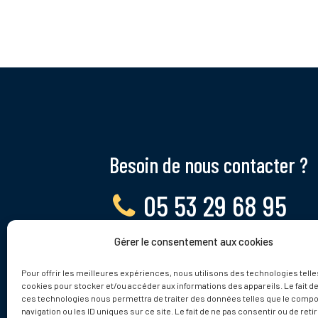
Besoin de nous contacter ?
05 53 29 68 95
Gérer le consentement aux cookies
Lundi - Vendredi, 9 - 12h
Pour offrir les meilleures expériences, nous utilisons des technologies telle
cookies pour stocker et/ou accéder aux informations des appareils. Le fait de
ces technologies nous permettra de traiter des données telles que le comp
navigation ou les ID uniques sur ce site. Le fait de ne pas consentir ou de reti