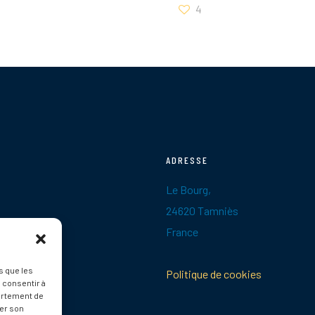
4
ADRESSE
Le Bourg,
24620 Tamniès
France
s que les
Politique de cookies
 consentir à
ortement de
rer son