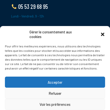
05 53 29 68 95
Lundi - Vendredi, 9 - 12h
Gérer le consentement aux
ADRESSE
cookies
Le Bourg,
Pour offrir les meilleures expériences, nous utilisons des technologies
24620 Tamniès
telles que les cookies pour stocker et/ou accéder aux informations des
France
appareils. Le fait de consentir à ces technologies nous permettra de traiter
des données telles que le comportement de navigation ou les ID uniques
sur ce site. Le fait de ne pas consentir ou de retirer son consentement
Politique de cookies
peut avoir un effet négatif sur certaines caractéristiques et fonctions.
Accepter
Refuser
© 2025 Tamnies.fr
Voir les préférences