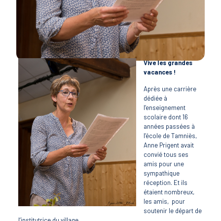
Vive les grandes
vacances !
Après une carrière
dédiée à
l’enseignement
scolaire dont 16
années passées à
l’école de Tamniès,
Anne Prigent avait
convié tous ses
amis pour une
sympathique
réception. Et ils
étaient nombreux,
les amis, pour
soutenir le départ de
l’institutrice du village.