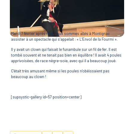
Mardi 7 février après midi nous sommes allés à Montignac
assister à un spectacle qui s’appelait : « L’Envol de la Fourmi ».
Il y avait un clown qui faisait le funambule sur un fil de fer. Il est
tombé souvent et ne tenait pas bien en équilibre ! Il avait 4 poules
apprivoisées, de race nègre-soie, avec qui il a beaucoup joué.
C’était très amusant même si les poules n’obéissaient pas
beaucoup au clown !
[supsystic-gallery id=57 position=center]