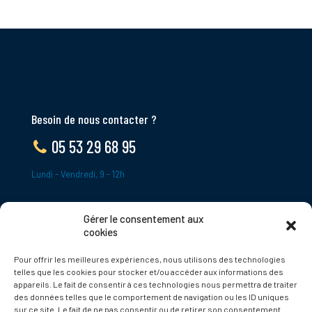
Besoin de nous contacter ?
05 53 29 68 95
Lundi - Vendredi, 9 - 12h
Gérer le consentement aux
ADRESSE
cookies
Le Bourg,
Pour offrir les meilleures expériences, nous utilisons des technologies
24620 Tamniès
telles que les cookies pour stocker et/ou accéder aux informations des
France
appareils. Le fait de consentir à ces technologies nous permettra de traiter
des données telles que le comportement de navigation ou les ID uniques
sur ce site. Le fait de ne pas consentir ou de retirer son consentement