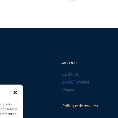
ADRESSE
Le Bourg,
24620 Tamniès
France
s que les
Politique de cookies
 consentir à
ortement de