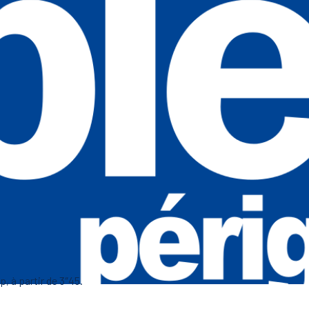
p, à partir de 3″45.