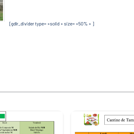
[gdlr_divider type= »solid » size= »50% » ]