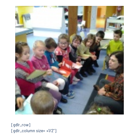
[gdlr_row]
[gdlr_column size= »1/2″]