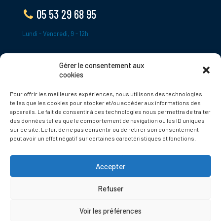
05 53 29 68 95
Lundi - Vendredi, 9 - 12h
Gérer le consentement aux
ADRESSE
cookies
Le Bourg,
Pour offrir les meilleures expériences, nous utilisons des technologies
24620 Tamniès
telles que les cookies pour stocker et/ou accéder aux informations des
France
appareils. Le fait de consentir à ces technologies nous permettra de traiter
des données telles que le comportement de navigation ou les ID uniques
sur ce site. Le fait de ne pas consentir ou de retirer son consentement
Politique de cookies
peut avoir un effet négatif sur certaines caractéristiques et fonctions.
Accepter
Refuser
© 2025 Tamnies.fr
Voir les préférences