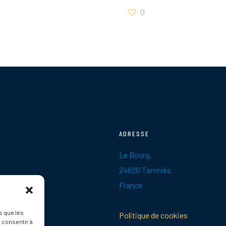
0
ADRESSE
Le Bourg,
24620 Tamniès
France
s que les
Politique de cookies
 consentir à