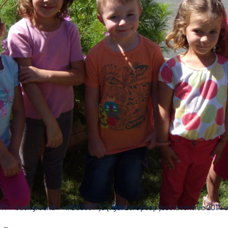
ff » background= »#B93831″]C'[/gdlr_dropcap]est la rentrée 2014 et v