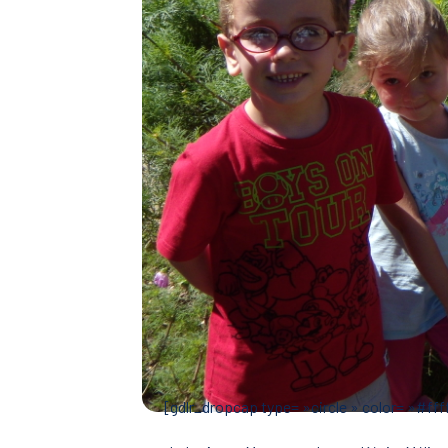
[gdlr_dropcap type= »circle » color= »#ffff