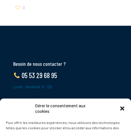
0
Besoin de nous contacter ?
05 53 29 68 95
Lundi - Vendredi, 9 - 12h
Gérer le consentement aux
ADRESSE
cookies
Le Bourg,
Pour offrir les meilleures expériences, nous utilisons des technologies
24620 Tamniès
telles que les cookies pour stocker et/ou accéder aux informations des
France