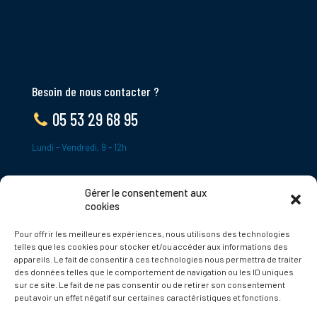
Besoin de nous contacter ?
05 53 29 68 95
Lundi - Vendredi, 9 - 12h
Gérer le consentement aux
ADRESSE
cookies
Le Bourg,
Pour offrir les meilleures expériences, nous utilisons des technologies
24620 Tamniès
telles que les cookies pour stocker et/ou accéder aux informations des
France
appareils. Le fait de consentir à ces technologies nous permettra de traiter
des données telles que le comportement de navigation ou les ID uniques
sur ce site. Le fait de ne pas consentir ou de retirer son consentement
Politique de cookies
peut avoir un effet négatif sur certaines caractéristiques et fonctions.