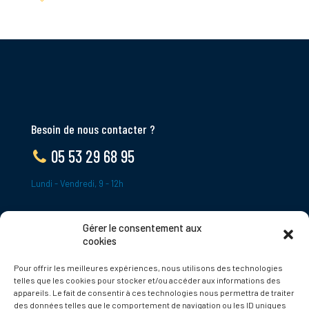
Besoin de nous contacter ?
05 53 29 68 95
Lundi - Vendredi, 9 - 12h
Gérer le consentement aux
ADRESSE
cookies
Le Bourg,
Pour offrir les meilleures expériences, nous utilisons des technologies
24620 Tamniès
telles que les cookies pour stocker et/ou accéder aux informations des
France
appareils. Le fait de consentir à ces technologies nous permettra de traiter
des données telles que le comportement de navigation ou les ID uniques