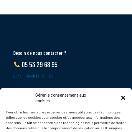
Besoin de nous contacter ?
05 53 29 68 95
Lundi - Vendredi, 9 - 12h
Gérer le consentement aux
ADRESSE
cookies
Le Bourg,
Pour offrir les meilleures expériences, nous utilisons des technologies
24620 Tamniès
telles que les cookies pour stocker et/ou accéder aux informations des
France
appareils. Le fait de consentir à ces technologies nous permettra de traiter
des données telles que le comportement de navigation ou les ID uniques