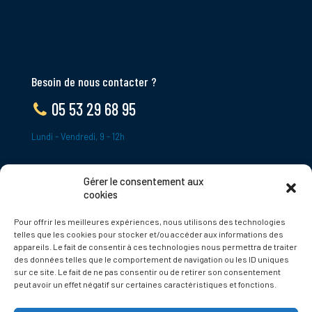
Besoin de nous contacter ?
05 53 29 68 95
Lundi - Vendredi, 9 - 12h
Gérer le consentement aux
ADRESSE
cookies
Le Bourg,
Pour offrir les meilleures expériences, nous utilisons des technologies
24620 Tamniès
telles que les cookies pour stocker et/ou accéder aux informations des
France
appareils. Le fait de consentir à ces technologies nous permettra de traiter
des données telles que le comportement de navigation ou les ID uniques
sur ce site. Le fait de ne pas consentir ou de retirer son consentement
Politique de cookies
peut avoir un effet négatif sur certaines caractéristiques et fonctions.