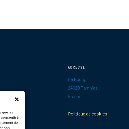
ADRESSE
Le Bourg,
24620 Tamniès
France
s que les
Politique de cookies
 consentir à
ortement de
rer son