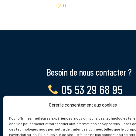
0
Besoin de nous contacter ?
05 53 29 68 95
Gérer le consentement aux cookies
Lundi - Vendredi, 9 - 12h
Pour offrir les meilleures expériences, nous utilisons des technologies telle
cookies pour stocker et/ou accéder aux informations des appareils. Le fait de
ces technologies nous permettra de traiter des données telles que le comp
navigation ou les ID uniques sur ce site. Le fait de ne pas consentir ou de reti