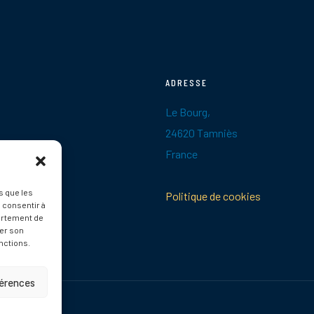
ADRESSE
Le Bourg,
24620 Tamniès
France
s que les
Politique de cookies
 consentir à
ortement de
rer son
nctions.
férences