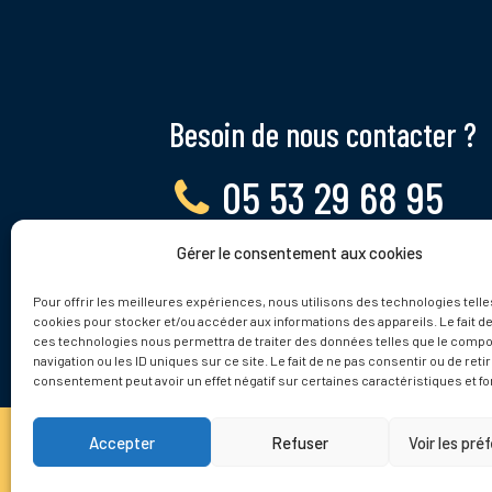
Besoin de nous contacter ?
05 53 29 68 95
Gérer le consentement aux cookies
Lundi - Vendredi, 9 - 12h
Pour offrir les meilleures expériences, nous utilisons des technologies telle
cookies pour stocker et/ou accéder aux informations des appareils. Le fait de
ces technologies nous permettra de traiter des données telles que le comp
navigation ou les ID uniques sur ce site. Le fait de ne pas consentir ou de reti
consentement peut avoir un effet négatif sur certaines caractéristiques et fo
Accepter
Refuser
Voir les pré
© 2025 Tamnies.fr