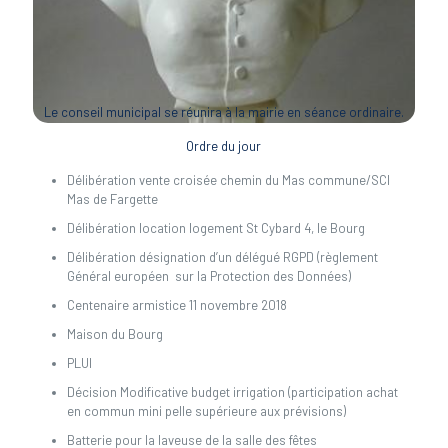
Le conseil municipal se réunira à la mairie en séance ordinaire.
Ordre du jour
Délibération vente croisée chemin du Mas commune/SCI
Mas de Fargette
Délibération location logement St Cybard 4, le Bourg
Délibération désignation d’un délégué RGPD (règlement
Général européen sur la Protection des Données)
Centenaire armistice 11 novembre 2018
Maison du Bourg
PLUI
Décision Modificative budget irrigation (participation achat
en commun mini pelle supérieure aux prévisions)
Batterie pour la laveuse de la salle des fêtes