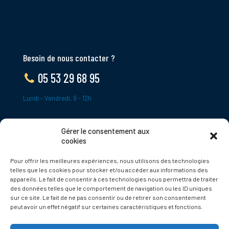
Besoin de nous contacter ?
05 53 29 68 95
Lundi - Vendredi, 9 - 12h
Gérer le consentement aux
ADRESSE
cookies
Le Bourg,
Pour offrir les meilleures expériences, nous utilisons des technologies
24620 Tamniès
telles que les cookies pour stocker et/ou accéder aux informations des
France
appareils. Le fait de consentir à ces technologies nous permettra de traiter
des données telles que le comportement de navigation ou les ID uniques
sur ce site. Le fait de ne pas consentir ou de retirer son consentement
Politique de cookies
peut avoir un effet négatif sur certaines caractéristiques et fonctions.