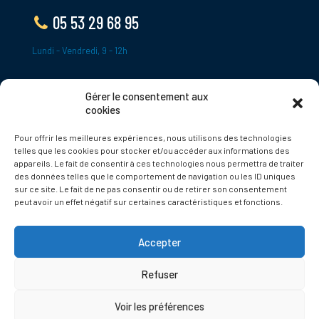
05 53 29 68 95
Lundi - Vendredi, 9 - 12h
Gérer le consentement aux
ADRESSE
cookies
Le Bourg,
Pour offrir les meilleures expériences, nous utilisons des technologies
24620 Tamniès
telles que les cookies pour stocker et/ou accéder aux informations des
France
appareils. Le fait de consentir à ces technologies nous permettra de traiter
des données telles que le comportement de navigation ou les ID uniques
sur ce site. Le fait de ne pas consentir ou de retirer son consentement
Politique de cookies
peut avoir un effet négatif sur certaines caractéristiques et fonctions.
Accepter
Refuser
© 2025 Tamnies.fr
Voir les préférences