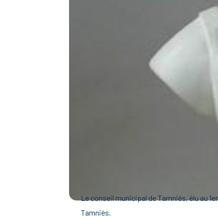
Le conseil municipal de Tamniès, élu au 1er 
Tamniès.