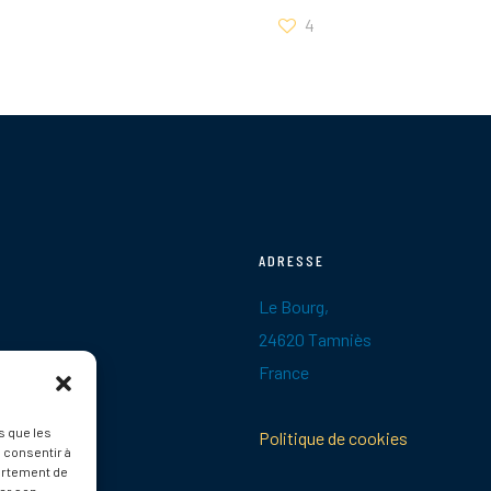
4
ADRESSE
Le Bourg,
24620 Tamniès
France
s que les
Politique de cookies
 consentir à
ortement de