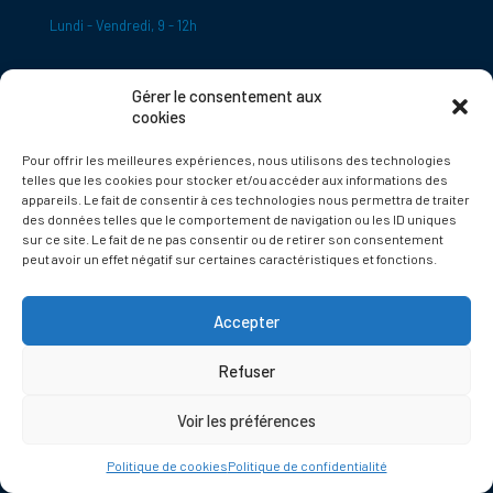
Lundi - Vendredi, 9 - 12h
Gérer le consentement aux
ADRESSE
cookies
Le Bourg,
Pour offrir les meilleures expériences, nous utilisons des technologies
24620 Tamniès
telles que les cookies pour stocker et/ou accéder aux informations des
France
appareils. Le fait de consentir à ces technologies nous permettra de traiter
des données telles que le comportement de navigation ou les ID uniques
sur ce site. Le fait de ne pas consentir ou de retirer son consentement
Politique de cookies
peut avoir un effet négatif sur certaines caractéristiques et fonctions.
Accepter
Refuser
© 2025 Tamnies.fr
Voir les préférences
Politique de cookies
Politique de confidentialité