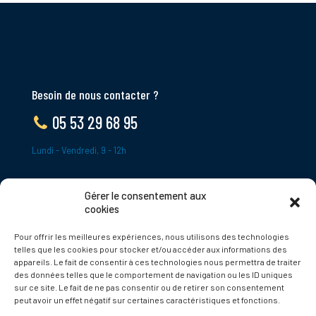
Besoin de nous contacter ?
05 53 29 68 95
Lundi - Vendredi, 9 - 12h
Gérer le consentement aux
ADRESSE
cookies
Le Bourg,
Pour offrir les meilleures expériences, nous utilisons des technologies
24620 Tamniès
telles que les cookies pour stocker et/ou accéder aux informations des
France
appareils. Le fait de consentir à ces technologies nous permettra de traiter
des données telles que le comportement de navigation ou les ID uniques
sur ce site. Le fait de ne pas consentir ou de retirer son consentement
Politique de cookies
peut avoir un effet négatif sur certaines caractéristiques et fonctions.