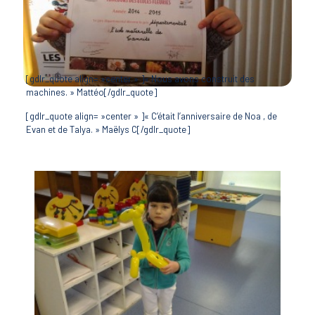
[gdlr_quote align= »center » ]« Nous avons construit des
machines. » Mattéo[/gdlr_quote]
[gdlr_quote align= »center » ]« C’était l’anniversaire de Noa , de
Evan et de Talya. » Maëlys C[/gdlr_quote]