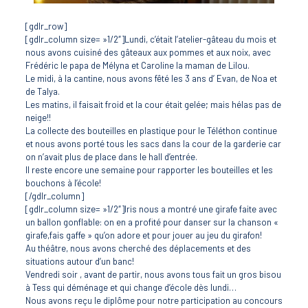
[gdlr_row]
[gdlr_column size= »1/2″]Lundi, c’était l’atelier-gâteau du mois et
nous avons cuisiné des gâteaux aux pommes et aux noix, avec
Frédéric le papa de Mélyna et Caroline la maman de Lilou.
Le midi, à la cantine, nous avons fêté les 3 ans d’ Evan, de Noa et
de Talya.
Les matins, il faisait froid et la cour était gelée; mais hélas pas de
neige!!
La collecte des bouteilles en plastique pour le Téléthon continue
et nous avons porté tous les sacs dans la cour de la garderie car
on n’avait plus de place dans le hall d’entrée.
Il reste encore une semaine pour rapporter les bouteilles et les
bouchons à l’école!
[/gdlr_column]
[gdlr_column size= »1/2″]Iris nous a montré une girafe faite avec
un ballon gonflable: on en a profité pour danser sur la chanson «
girafe,fais gaffe » qu’on adore et pour jouer au jeu du girafon!
Au théâtre, nous avons cherché des déplacements et des
situations autour d’un banc!
Vendredi soir , avant de partir, nous avons tous fait un gros bisou
à Tess qui déménage et qui change d’école dès lundi…
Nous avons reçu le diplôme pour notre participation au concours