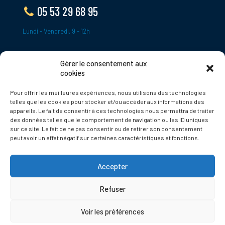
05 53 29 68 95
Lundi - Vendredi, 9 - 12h
Gérer le consentement aux
ADRESSE
cookies
Le Bourg,
Pour offrir les meilleures expériences, nous utilisons des technologies
24620 Tamniès
telles que les cookies pour stocker et/ou accéder aux informations des
France
appareils. Le fait de consentir à ces technologies nous permettra de traiter
des données telles que le comportement de navigation ou les ID uniques
sur ce site. Le fait de ne pas consentir ou de retirer son consentement
Politique de cookies
peut avoir un effet négatif sur certaines caractéristiques et fonctions.
Accepter
Refuser
© 2025 Tamnies.fr
Voir les préférences