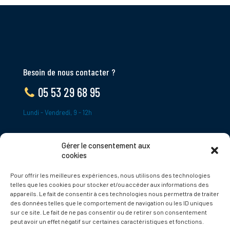
Besoin de nous contacter ?
05 53 29 68 95
Lundi - Vendredi, 9 - 12h
Gérer le consentement aux
ADRESSE
cookies
Le Bourg,
Pour offrir les meilleures expériences, nous utilisons des technologies
24620 Tamniès
telles que les cookies pour stocker et/ou accéder aux informations des
France
appareils. Le fait de consentir à ces technologies nous permettra de traiter
des données telles que le comportement de navigation ou les ID uniques
sur ce site. Le fait de ne pas consentir ou de retirer son consentement
Politique de cookies
peut avoir un effet négatif sur certaines caractéristiques et fonctions.