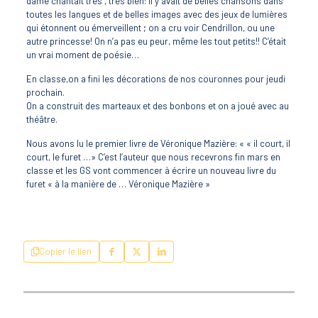
dame chantait très , très bien: il y avait de belles chansons dans
toutes les langues et de belles images avec des jeux de lumières
qui étonnent ou émerveillent ; on a cru voir Cendrillon, ou une
autre princesse! On n’a pas eu peur, même les tout petits!! C’était
un vrai moment de poésie…
En classe,on a fini les décorations de nos couronnes pour jeudi
prochain.
On a construit des marteaux et des bonbons et on a joué avec au
théâtre.
Nous avons lu le premier livre de Véronique Mazière: « « il court, il
court, le furet …» C’est l’auteur que nous recevrons fin mars en
classe et les GS vont commencer à écrire un nouveau livre du
furet « à la manière de … Véronique Mazière »
Copier le lien