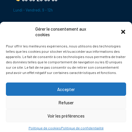
Lundi - Vendredi, 9 - 12h
Gérer le consentement aux
ADRESSE
cookies
Le Bourg,
Pour offrir les meilleures expériences, nous utilisons des technologies
24620 Tamniès
telles que les cookies pour stocker et/ou accéder aux informations des
France
appareils. Le fait de consentir à ces technologies nous permettra de traiter
des données telles que le comportement de navigation ou les ID uniques
sur ce site. Le fait de ne pas consentir ou de retirer son consentement
Politique de cookies
peut avoir un effet négatif sur certaines caractéristiques et fonctions.
Accepter
Refuser
© 2025 Tamnies.fr
Voir les préférences
Politique de cookies
Politique de confidentialité