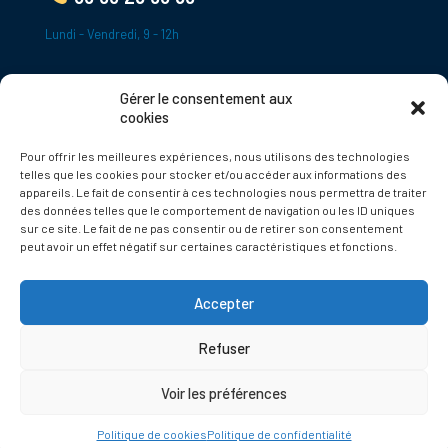
Lundi - Vendredi, 9 - 12h
Gérer le consentement aux
ADRESSE
cookies
Le Bourg,
Pour offrir les meilleures expériences, nous utilisons des technologies
24620 Tamniès
telles que les cookies pour stocker et/ou accéder aux informations des
France
appareils. Le fait de consentir à ces technologies nous permettra de traiter
des données telles que le comportement de navigation ou les ID uniques
sur ce site. Le fait de ne pas consentir ou de retirer son consentement
Politique de cookies
peut avoir un effet négatif sur certaines caractéristiques et fonctions.
Accepter
Refuser
© 2025 Tamnies.fr
Voir les préférences
Politique de cookies
Politique de confidentialité