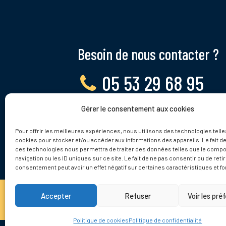
Besoin de nous contacter ?
05 53 29 68 95
Gérer le consentement aux cookies
Lundi - Vendredi, 9 - 12h
Pour offrir les meilleures expériences, nous utilisons des technologies telle
cookies pour stocker et/ou accéder aux informations des appareils. Le fait de
ces technologies nous permettra de traiter des données telles que le comp
navigation ou les ID uniques sur ce site. Le fait de ne pas consentir ou de reti
consentement peut avoir un effet négatif sur certaines caractéristiques et fo
Accepter
Refuser
Voir les pré
© 2025 Tamnies.fr
Politique de cookies
Politique de confidentialité