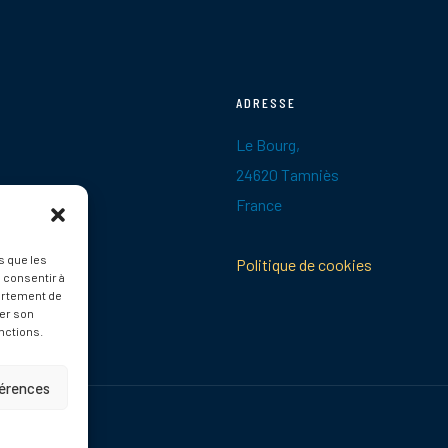
ADRESSE
Le Bourg,
24620 Tamniès
France
s que les
Politique de cookies
 consentir à
ortement de
rer son
nctions.
férences