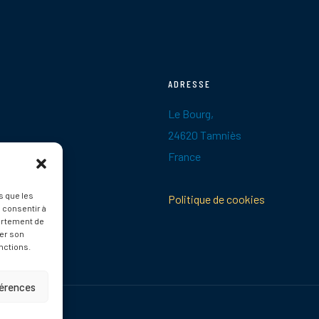
ADRESSE
Le Bourg,
24620 Tamniès
France
s que les
Politique de cookies
 consentir à
ortement de
rer son
nctions.
férences