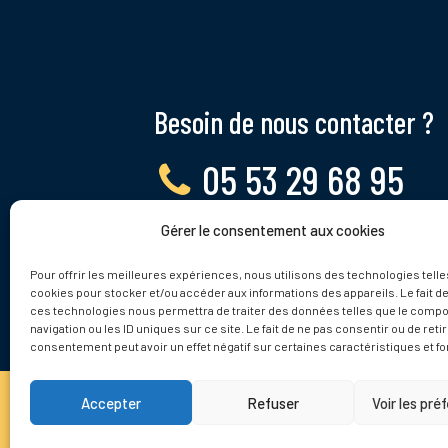
Besoin de nous contacter ?
05 53 29 68 95
Gérer le consentement aux cookies
Lundi - Vendredi, 9 - 12h
Pour offrir les meilleures expériences, nous utilisons des technologies telle
cookies pour stocker et/ou accéder aux informations des appareils. Le fait de
ces technologies nous permettra de traiter des données telles que le comp
navigation ou les ID uniques sur ce site. Le fait de ne pas consentir ou de reti
consentement peut avoir un effet négatif sur certaines caractéristiques et fo
Accepter
Refuser
Voir les pré
© 2025 Tamnies.fr