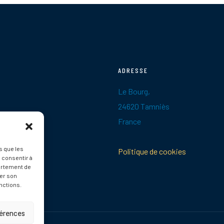
ADRESSE
Le Bourg,
24620 Tamniès
France
s que les
Politique de cookies
 consentir à
ortement de
rer son
nctions.
férences