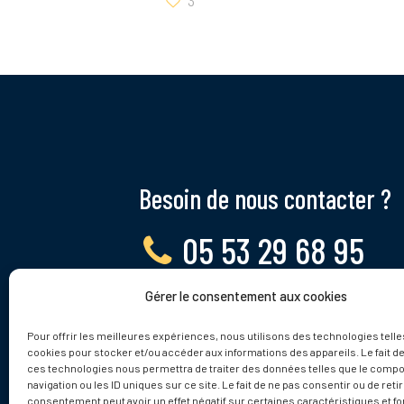
3
Besoin de nous contacter ?
05 53 29 68 95
Gérer le consentement aux cookies
Lundi - Vendredi, 9 - 12h
Pour offrir les meilleures expériences, nous utilisons des technologies telle
cookies pour stocker et/ou accéder aux informations des appareils. Le fait de
ces technologies nous permettra de traiter des données telles que le comp
navigation ou les ID uniques sur ce site. Le fait de ne pas consentir ou de reti
consentement peut avoir un effet négatif sur certaines caractéristiques et fo