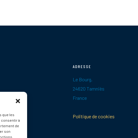
ADRESSE
Le Bourg,
24620 Tamniès
France
s que les
Politique de cookies
 consentir à
ortement de
rer son
nctions.