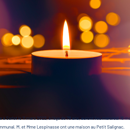
arlat le 11 mars 2022, à l’âge de 78 ans, auront lieu mercredi 16 ma
ommunal. M. et Mme Lespinasse ont une maison au Petit Salignac.