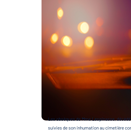
Les obsèques de Mme Lespinasse, décédée à S
suivies de son inhumation au cimetière c