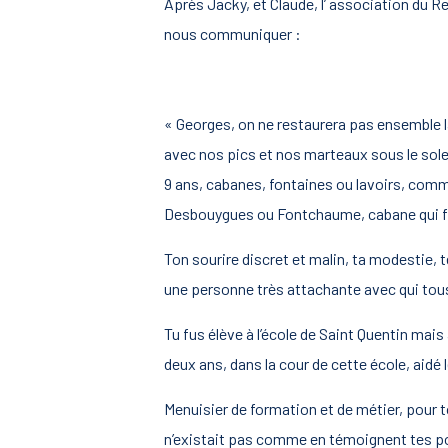
Après Jacky, et Claude, l’ association du 
nous communiquer :
« Georges, on ne restaurera pas ensemble l
avec nos pics et nos marteaux sous le solei
9 ans, cabanes, fontaines ou lavoirs, comme
Desbouygues ou Fontchaume, cabane qui fut 
Ton sourire discret et malin, ta modestie, 
une personne très attachante avec qui tous 
Tu fus élève à l’école de Saint Quentin mais
deux ans, dans la cour de cette école, aid
Menuisier de formation et de métier, pour toi
n’existait pas comme en témoignent tes po