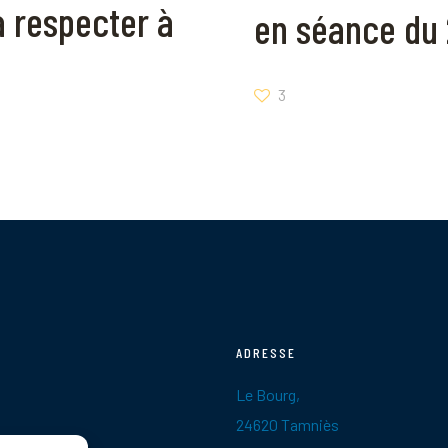
à respecter à
en séance du 
3
ADRESSE
Le Bourg,
24620 Tamniès