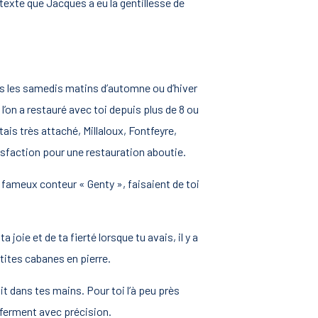
texte que Jacques a eu la gentillesse de
us les samedis matins d’automne ou d’hiver
’on a restauré avec toi depuis plus de 8 ou
ais très attaché, Millaloux, Fontfeyre,
isfaction pour une restauration aboutie.
e fameux conteur « Genty », faisaient de toi
oie et de ta fierté lorsque tu avais, il y a
tites cabanes en pierre.
ait dans tes mains. Pour toi l’à peu près
 ferment avec précision.