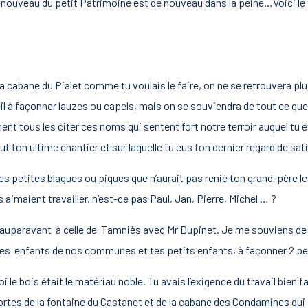
Renouveau du petit Patrimoine est de nouveau dans la peine…Voici le 
a cabane du Pialet comme tu voulais le faire, on ne se retrouvera pl
l à façonner lauzes ou capels, mais on se souviendra de tout ce que l
nt tous les citer ces noms qui sentent fort notre terroir auquel tu ét
ton ultime chantier et sur laquelle tu eus ton dernier regard de sat
tes petites blagues ou piques que n’aurait pas renié ton grand-père l
aimaient travailler, n’est-ce pas Paul, Jan, Pierre, Michel … ?
 auparavant à celle de Tamniès avec Mr Dupinet. Je me souviens de ta j
é les enfants de nos communes et tes petits enfants, à façonner 2 pe
 le bois était le matériau noble. Tu avais l’exigence du travail bien f
rtes de la fontaine du Castanet et de la cabane des Condamines qui