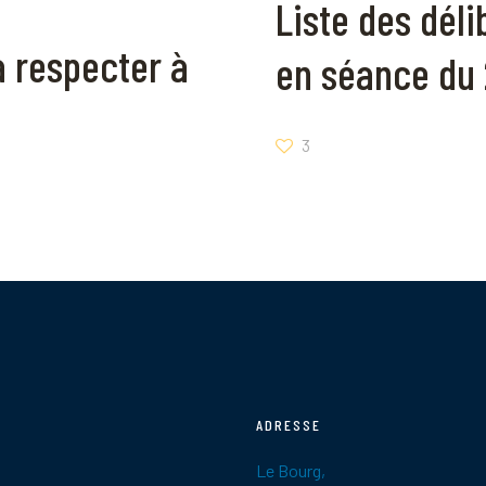
Liste des dél
à respecter à
en séance du 
3
ADRESSE
Le Bourg,