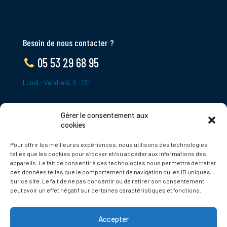
Besoin de nous contacter ?
05 53 29 68 95
Lundi - Vendredi, 9 - 12h
Gérer le consentement aux
ADRESSE
cookies
Le Bourg,
Pour offrir les meilleures expériences, nous utilisons des technologies
24620 Tamniès
telles que les cookies pour stocker et/ou accéder aux informations des
France
appareils. Le fait de consentir à ces technologies nous permettra de traiter
des données telles que le comportement de navigation ou les ID uniques
sur ce site. Le fait de ne pas consentir ou de retirer son consentement
Politique de cookies
peut avoir un effet négatif sur certaines caractéristiques et fonctions.
Accepter