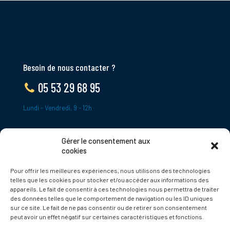
Besoin de nous contacter ?
05 53 29 68 95
Lundi - Vendredi, 9 - 12h
Gérer le consentement aux
ADRESSE
cookies
Le Bourg,
Pour offrir les meilleures expériences, nous utilisons des technologies
24620 Tamniès
telles que les cookies pour stocker et/ou accéder aux informations des
France
appareils. Le fait de consentir à ces technologies nous permettra de traiter
des données telles que le comportement de navigation ou les ID uniques
sur ce site. Le fait de ne pas consentir ou de retirer son consentement
Politique de cookies
peut avoir un effet négatif sur certaines caractéristiques et fonctions.