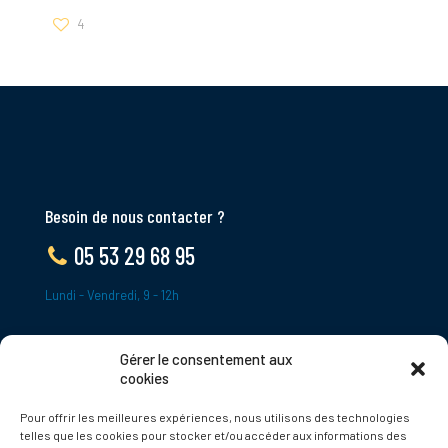
4
Besoin de nous contacter ?
05 53 29 68 95
Lundi - Vendredi, 9 - 12h
Gérer le consentement aux
ADRESSE
cookies
Le Bourg,
Pour offrir les meilleures expériences, nous utilisons des technologies
24620 Tamniès
telles que les cookies pour stocker et/ou accéder aux informations des
France